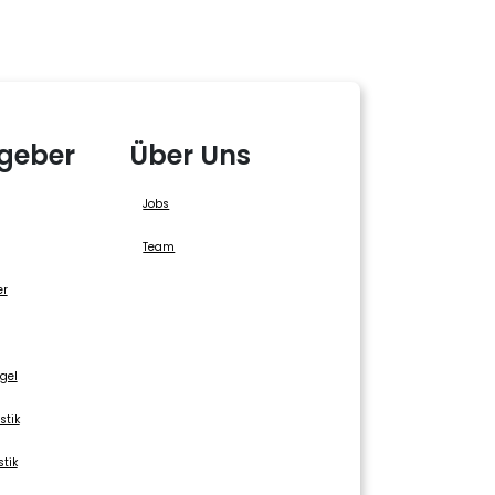
geber
Über Uns
Jobs
Team
er
gel
stik
stik