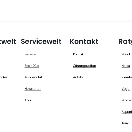
twelt
Servicewelt
Kontakt
Rat
Service
Kontakt
Hund
Scan2Go
Öffnungszeiten
Katze
arken
Kundenclub
Anfahrt
Kleinti
Newsletter
Vogel
App
Wildvo
Aquari
Terrari