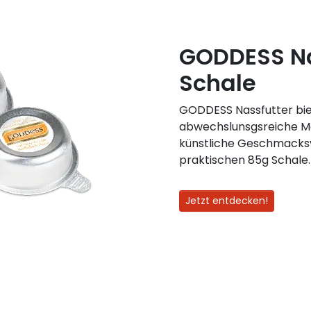
GODDESS Na
Schale
GODDESS Nassfutter bie
abwechslunsgsreiche Ma
künstliche Geschmacksve
praktischen 85g Schale.
Jetzt entdecken!